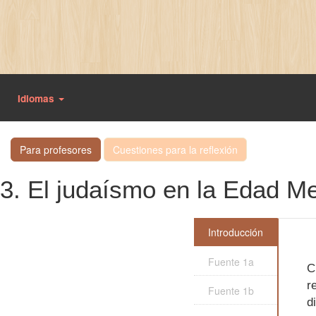
Idiomas
Para profesores
Cuestiones para la reflexión
3. El judaísmo en la Edad M
Introducción
Fuente 1a
C
r
Fuente 1b
d