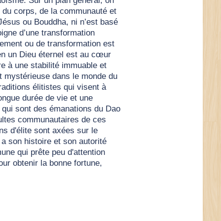
aoïsme. Sur un plan général, on
s du corps, de la communauté et
ésus ou Bouddha, ni n’est basé
oigne d’une transformation
gement ou de transformation est
en un Dieu éternel est au cœur
re à une stabilité immuable et
 et mystérieuse dans le monde du
itions élitistes qui visent à
longue durée de vie et une
, qui sont des émanations du Dao
 cultes communautaires de ces
ns d'élite sont axées sur le
a son histoire et son autorité
une qui prête peu d'attention
our obtenir la bonne fortune,