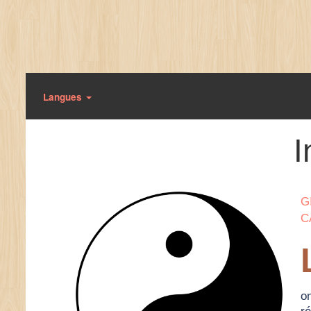
Langues
I
G
C
on