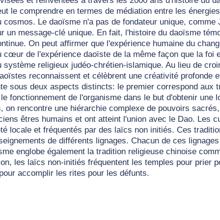
visées et réinventées à travers les 2000 ans d'histoire du d
eut le comprendre en termes de médiation entre les énergie
u cosmos. Le daoïsme n'a pas de fondateur unique, comme J
ur un message-clé unique. En fait, l'histoire du daoïsme tém
ontinue. On peut affirmer que l'expérience humaine du chan
u cœur de l'expérience daoïste de la même façon que la foi 
 système religieux judéo-chrétien-islamique. Au lieu de croi
 daoïstes reconnaissent et célèbrent une créativité profonde
sous deux aspects distincts: le premier correspond aux trad
 le fonctionnement de l'organisme dans le but d'obtenir une 
ns, on rencontre une hiérarchie complexe de pouvoirs sacrés
ciens êtres humains et ont atteint l'union avec le Dao. Les
é locale et fréquentés par des laïcs non initiés. Ces traditio
nseignements de différents lignages. Chacun de ces lignages 
sme englobe également la tradition religieuse chinoise comm
ion, les laïcs non-initiés fréquentent les temples pour prier p
our accomplir les rites pour les défunts.