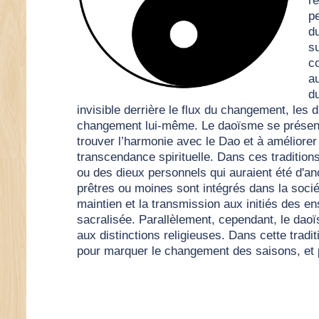
ré
p
d
s
c
a
du
invisible derrière le flux du changement, les
changement lui-même. Le daoïsme se présente 
trouver l’harmonie avec le Dao et à améliorer
transcendance spirituelle. Dans ces traditio
ou des dieux personnels qui auraient été d'an
prêtres ou moines sont intégrés dans la sociét
maintien et la transmission aux initiés des e
sacralisée. Parallèlement, cependant, le daoï
aux distinctions religieuses. Dans cette tradit
pour marquer le changement des saisons, et p