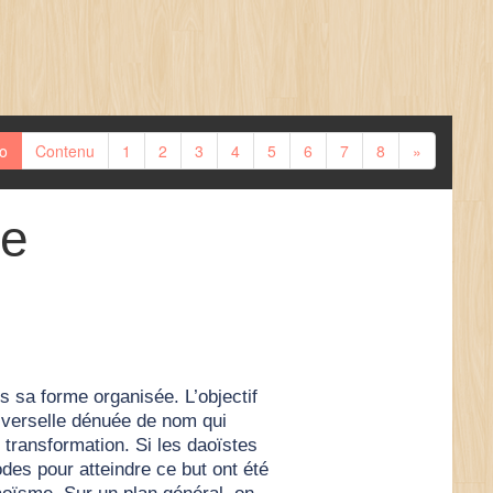
ro
Contenu
1
2
3
4
5
6
7
8
»
me
s sa forme organisée. L’objectif
niverselle dénuée de nom qui
transformation. Si les daoïstes
des pour atteindre ce but ont été