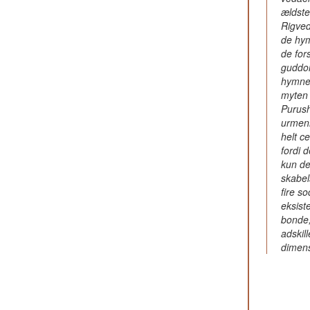
ældste 
Rigved
de hym
de fors
guddo
hymne
myten 
Purush
urmen
helt c
fordi d
kun de
skabel
fire so
eksist
bonde,
adskill
dimens