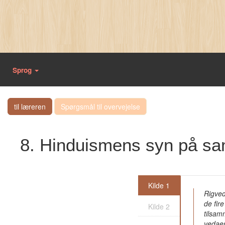
Sprog
til læreren
Spørgsmål til overvejelse
8. Hinduismens syn på sa
Kilde 1
Rigved
de fir
Kilde 2
tilsam
vedaer