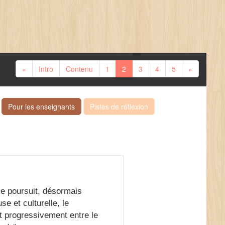
«
Intro
Contenu
1
2
3
4
5
»
Pour les enseignants
Pistes de réflexion
 se poursuit, désormais
se et culturelle, le
t progressivement entre le