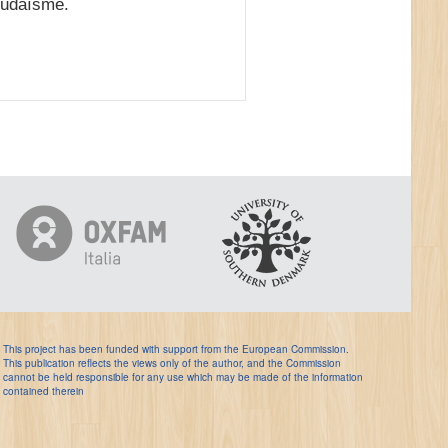
 judaïsme.
This project has been funded with support from the European Commission.
This publication reflects the views only of the author, and the Commission
cannot be held responsible for any use which may be made of the information
contained therein