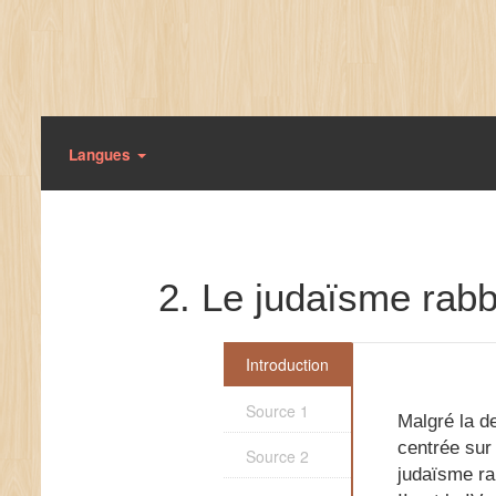
Langues
2. Le judaïsme rabb
Introduction
Source 1
Malgré la de
centrée sur 
Source 2
judaïsme ra