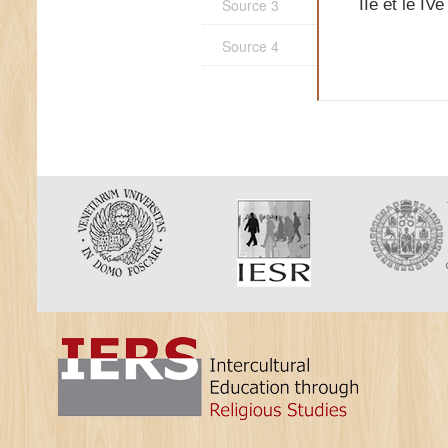
Source 3
IIe et le IV
Source 4