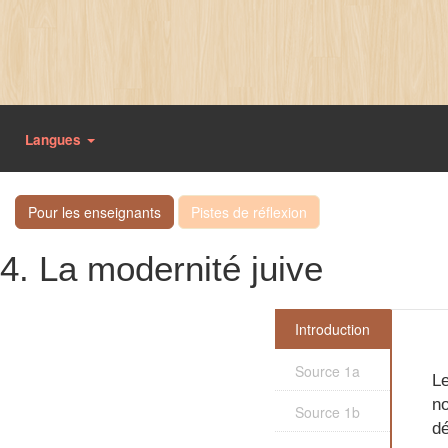
Langues
Pour les enseignants
Pistes de réflexion
4. La modernité juive
Introduction
Source 1a
Le
no
Source 1b
dé