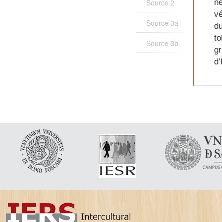
Source 2
ne
vé
Source 3a
du
to
Source 3b
gr
d’